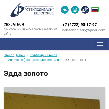
СВЯЗАТЬСЯ
+7 (4722) 90-­17-­97
при обращении через форму заявки на
belsteklodizain@gmail.com
сайте
Мен
СтеклоДизайн
Коллекции стекла
Античные (состаренные) зеркала
Эдда золото
1
Эдда золото