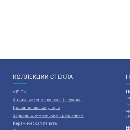
КОЛЛЕКЦИИ СТЕКЛА
Н
VISION
Н
13
Античные (состаренные) зеркала
Т
Гравировальные узоры
кр
Зеркало с химическим травлением
Ди
Керамическая печать
Н