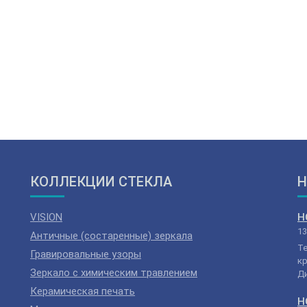
КОЛЛЕКЦИИ СТЕКЛА
Н
VISION
Н
13
Античные (состаренные) зеркала
Т
Гравировальные узоры
кр
Зеркало с химическим травлением
Ди
Керамическая печать
Н