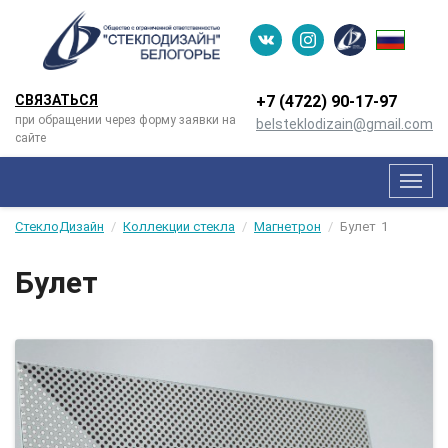
СВЯЗАТЬСЯ
+7 (4722) 90-­17-­97
при обращении через форму заявки на
belsteklodizain@gmail.com
сайте
Мен
СтеклоДизайн
Коллекции стекла
Магнетрон
Булет
1
Булет