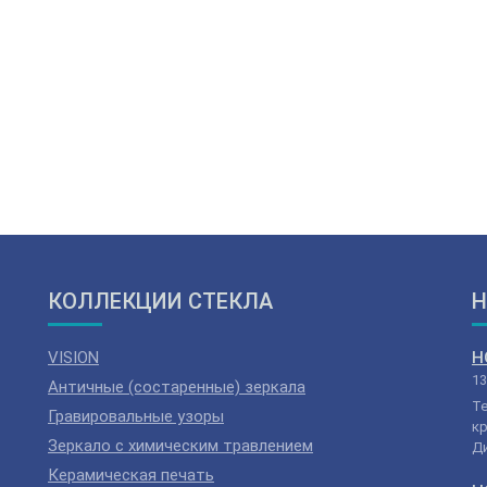
КОЛЛЕКЦИИ СТЕКЛА
Н
VISION
Н
13
Античные (состаренные) зеркала
Т
Гравировальные узоры
кр
Зеркало с химическим травлением
Ди
Керамическая печать