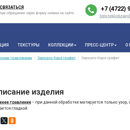
СВЯЗАТЬСЯ
+7 (4722) 9
при обращении через форму заявки на сайте
belsteklodizai
КЦИЯ
ТЕКСТУРЫ
КОЛЛЕКЦИИ
ПРЕСС-ЦЕНТР
О
еским травлением
Зеркало Каре графит
Зеркало Каре графит
писание изделия
хнее травление
– при данной обработке матируется только узор,
ается гладкой.