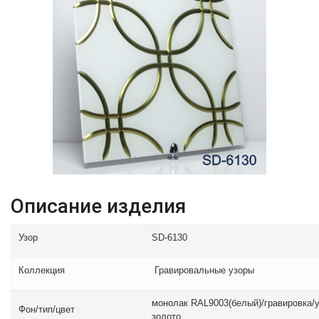
Описание изделия
Узор
SD-6130
Коллекция
Гравировальные узоры
монолак RAL9003(белый)/гравировка/
Фон/тип/цвет
золото