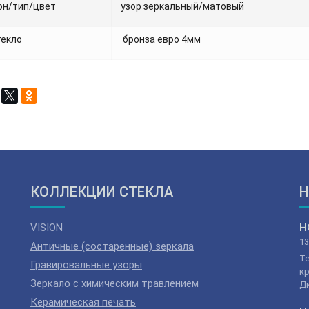
он/тип/цвет
узор зеркальный/матовый
текло
бронза евро 4мм
КОЛЛЕКЦИИ СТЕКЛА
Н
VISION
Н
13
Античные (состаренные) зеркала
Т
Гравировальные узоры
кр
Зеркало с химическим травлением
Ди
Керамическая печать