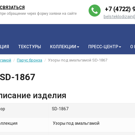
СВЯЗАТЬСЯ
+7 (4722) 9
при обращении через форму заявки на сайте
belsteklodizai
КЦИЯ
ТЕКСТУРЫ
КОЛЛЕКЦИИ
ПРЕСС-ЦЕНТР
О
ьгамой
Парус бронза
Узоры под амальгамой SD-1867
 SD-1867
писание изделия
зор
SD-1867
оллекция
Узоры под амальгамой