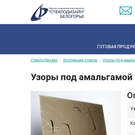
ГОТОВАЯ ПРОДУ
СтеклоДизайн
Коллекции стекла
Узоры под амал
Узоры под амальгамой
О
У
К