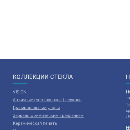
КОЛЛЕКЦИИ СТЕКЛА
Н
VISION
Н
13
Античные (состаренные) зеркала
Т
Гравировальные узоры
кр
Зеркало с химическим травлением
Ди
Керамическая печать
Н