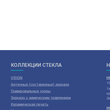
КОЛЛЕКЦИИ СТЕКЛА
Н
VISION
Н
13
Античные (состаренные) зеркала
Т
Гравировальные узоры
кр
Зеркало с химическим травлением
Ди
Керамическая печать
Н