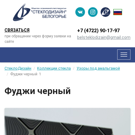
СВЯЗАТЬСЯ
+7 (4722) 90-­17-­97
при обращении через форму заявки на
belsteklodizain@gmail.com
сайте
Мен
СтеклоДизайн
Коллекции стекла
Узоры под амальгамой
Фуджи черный
1
Фуджи черный