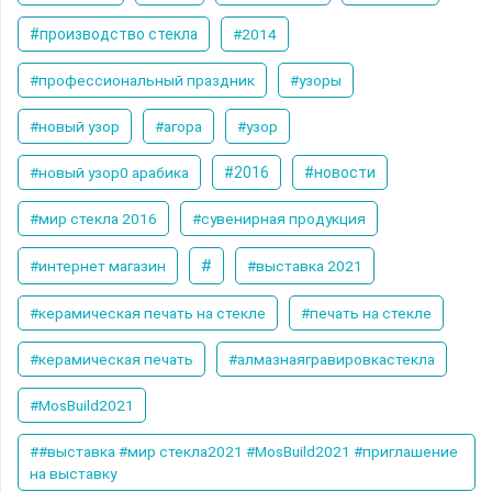
#производство стекла
#2014
#профессиональный праздник
#узоры
#новый узор
#агора
#узор
#новый узор0 арабика
#2016
#новости
#мир стекла 2016
#сувенирная продукция
#
#интернет магазин
#выставка 2021
#керамическая печать на стекле
#печать на стекле
#керамическая печать
#алмазнаягравировкастекла
#MosBuild2021
##выставка #мир стекла2021 #MosBuild2021 #приглашение
на выставку