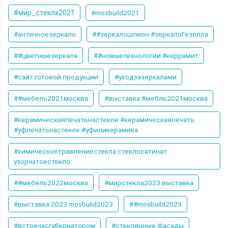
#мир_стекла2021
#mosbuild2021
#античноезеркало
##зеркалошпион #зеркалоГезелла
##цветныезеркала
##новыетехнологии #керрамит
#сайт готовой продукции
#уходзазеркалами
##мебель2021москва
#выставка #мебль2021москва
#керамическаяпечатьнастекле #керамическаяпечать
#уфпечатьнастекле #уфиликерамика
#химическоетравлениестекла стеклосатинат
узорчатоестекло
##мебель2022москва
#мирстекла2023 выставка
#выставка 2023 mosbuild2023
##mosbuild2023
#встречасгубернатором
#стеклянные фасады