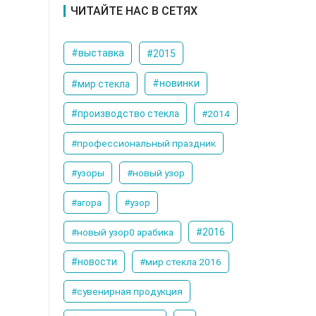
ЧИТАЙТЕ НАС В СЕТЯХ
#выставка
#2015
#новинки
#мир стекла
#производство стекла
#2014
#профессиональный праздник
#узоры
#новый узор
#агора
#узор
#новый узор0 арабика
#2016
#новости
#мир стекла 2016
#сувенирная продукция