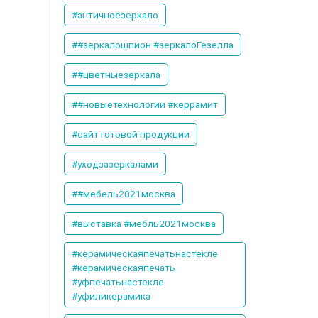
#античноезеркало
##зеркалошпион #зеркалоГезелла
##цветныезеркала
##новыетехнологии #керрамит
#сайт готовой продукции
#уходзазеркалами
##мебель2021москва
#выставка #мебль2021москва
#керамическаяпечатьнастекле
#керамическаяпечать
#уфпечатьнастекле
#уфиликерамика