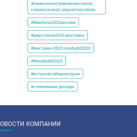
#химическоетравлениестекла
стеклосатинат узорчатоестекло
##мебель2022москва
#мирстекла2023 выставка
#выставка 2023 mosbuild2023
##mosbuild2023
#встречасгубернатором
#стеклянные фасады
ОВОСТИ КОМПАНИИ