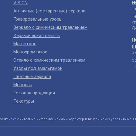
VISION
Н
13
Античные (состаренные) зеркала
Т
Гравировальные узоры
кр
Зеркало с химическим травлением
Ди
Керамическая печать
Н
Магнетрон
Ш
Монохром плюс
9 
Стекло с химическим травлением
О
Пр
Узоры под амальгамой
Цветные зеркала
Монолак
Готовая продукция
Текстуры
осят исключительно информационный характер и ни при каких условиях не я