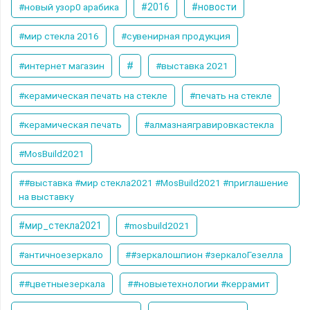
#новый узор0 арабика
#2016
#новости
#мир стекла 2016
#сувенирная продукция
#
#интернет магазин
#выставка 2021
#керамическая печать на стекле
#печать на стекле
#керамическая печать
#алмазнаягравировкастекла
#MosBuild2021
##выставка #мир стекла2021 #MosBuild2021 #приглашение
на выставку
#мир_стекла2021
#mosbuild2021
#античноезеркало
##зеркалошпион #зеркалоГезелла
##цветныезеркала
##новыетехнологии #керрамит