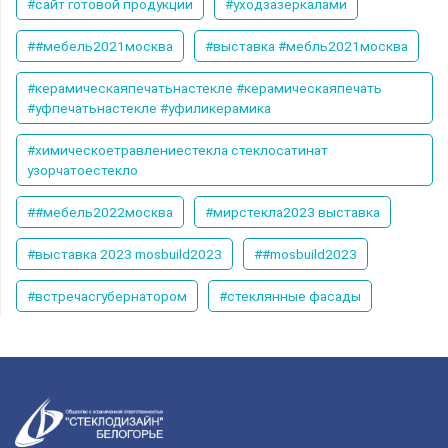
#сайт готовой продукции
#уходзазеркалами
##мебель2021москва
#выставка #мебль2021москва
#керамическаяпечатьнастекле #керамическаяпечать
#уфпечатьнастекле #уфиликерамика
#химическоетравлениестекла стеклосатинат
узорчатоестекло
##мебель2022москва
#мирстекла2023 выставка
#выставка 2023 mosbuild2023
##mosbuild2023
#встречасгубернатором
#стеклянные фасады