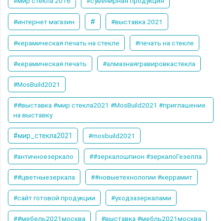
#мир стекла 2016
#сувенирная продукция
#
#интернет магазин
#выставка 2021
#керамическая печать на стекле
#печать на стекле
#керамическая печать
#алмазнаягравировкастекла
#MosBuild2021
##выставка #мир стекла2021 #MosBuild2021 #приглашение
на выставку
#мир_стекла2021
#mosbuild2021
#античноезеркало
##зеркалошпион #зеркалоГезелла
##цветныезеркала
##новыетехнологии #керрамит
#сайт готовой продукции
#уходзазеркалами
##мебель2021москва
#выставка #мебль2021москва