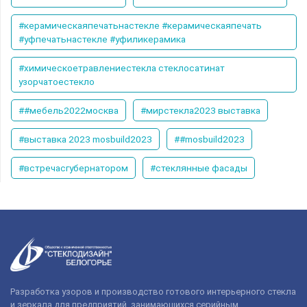
#керамическаяпечатьнастекле #керамическаяпечать
#уфпечатьнастекле #уфиликерамика
#химическоетравлениестекла стеклосатинат
узорчатоестекло
##мебель2022москва
#мирстекла2023 выставка
#выставка 2023 mosbuild2023
##mosbuild2023
#встречасгубернатором
#стеклянные фасады
Разработка узоров и производство готового интерьерного стекла
и зеркала для предприятий, занимающихся серийным