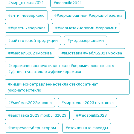
#мир_стекла2021
#mosbuild2021
#античноезеркало
##зеркалошпион #зеркалоГезелла
##цветныезеркала
##новыетехнологии #керрамит
#сайт готовой продукции
#уходзазеркалами
##мебель2021москва
#выставка #мебль2021москва
#керамическаяпечатьнастекле #керамическаяпечать
#уфпечатьнастекле #уфиликерамика
#химическоетравлениестекла стеклосатинат
узорчатоестекло
##мебель2022москва
#мирстекла2023 выставка
#выставка 2023 mosbuild2023
##mosbuild2023
#встречасгубернатором
#стеклянные фасады