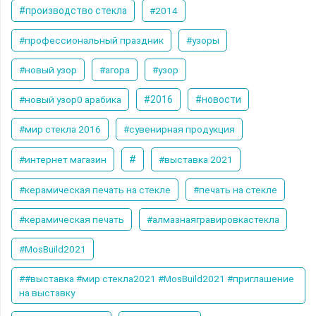
#производство стекла
#2014
#профессиональный праздник
#узоры
#новый узор
#агора
#узор
#новый узор0 арабика
#2016
#новости
#мир стекла 2016
#сувенирная продукция
#
#интернет магазин
#выставка 2021
#керамическая печать на стекле
#печать на стекле
#керамическая печать
#алмазнаягравировкастекла
#MosBuild2021
##выставка #мир стекла2021 #MosBuild2021 #приглашение
на выставку