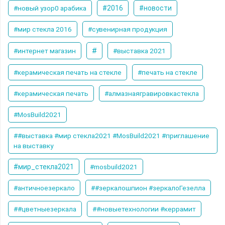
#новый узор0 арабика
#2016
#новости
#мир стекла 2016
#сувенирная продукция
#
#интернет магазин
#выставка 2021
#керамическая печать на стекле
#печать на стекле
#керамическая печать
#алмазнаягравировкастекла
#MosBuild2021
##выставка #мир стекла2021 #MosBuild2021 #приглашение
на выставку
#мир_стекла2021
#mosbuild2021
#античноезеркало
##зеркалошпион #зеркалоГезелла
##цветныезеркала
##новыетехнологии #керрамит