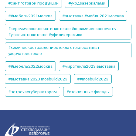
#сайт готовой продукции
#уходзазеркалами
##мебель2021москва
#выставка #мебль2021москва
#керамическаяпечатьнастекле #керамическаяпечать
#уфпечатьнастекле #уфиликерамика
#химическоетравлениестекла стеклосатинат
узорчатоестекло
##мебель2022москва
#мирстекла2023 выставка
#выставка 2023 mosbuild2023
##mosbuild2023
#встречасгубернатором
#стеклянные фасады